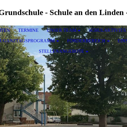
Grundschule - Schule an den Linden 
ITEN
TERMINE
UNSER TEAM
SCHULAKTIVITÄ
R GANZTAGSPROGRAMM
FÖRDERBEREICH
EIN
STELLENANGEBOTE